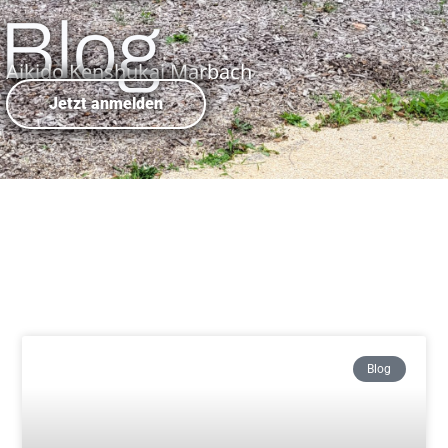
Blog
Aikido Kenshukai Marbach
Jetzt anmelden
Blog