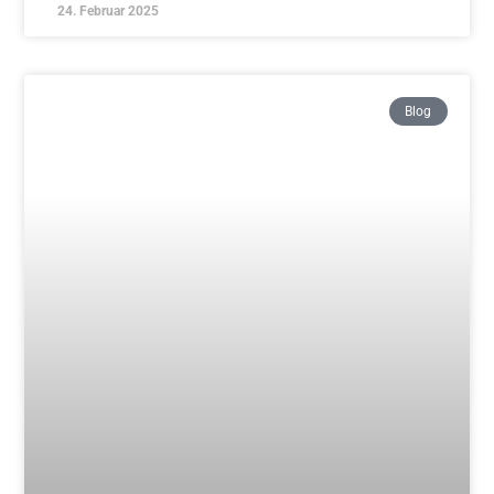
Traditionelles Aikido – Mittwoch
Schnupperkurs ab 12.03.
Weiterlesen »
17. Februar 2025
Blog