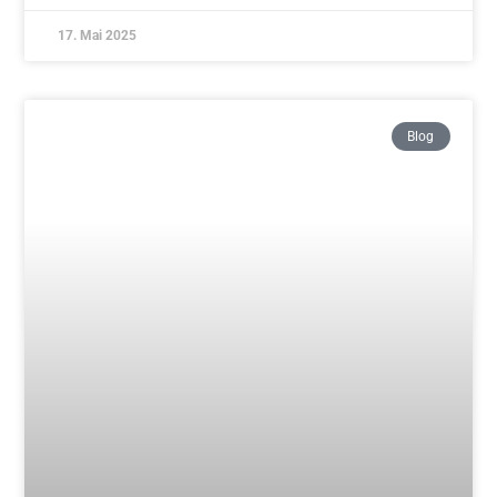
Tim und Jürgen – herzlichen Glückwunsch
Weiterlesen »
10. April 2025