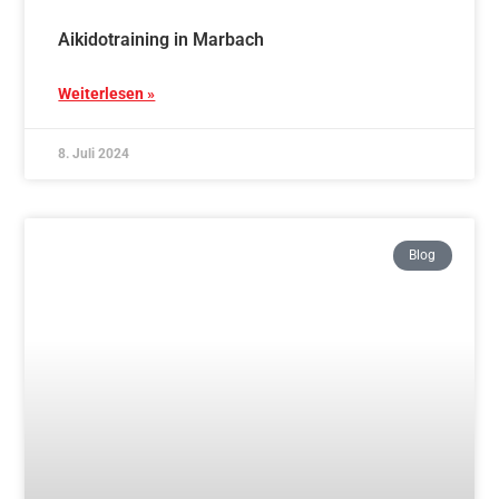
Aikido und AikiShinTaiso