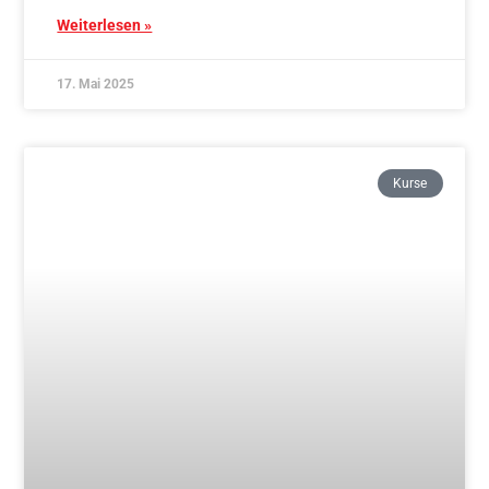
17. Mai 2025
Kurse
Traditionelles Aikido & Stab und Schwert –
Mittwoch Schnupperkurs ab 05.11.
Weiterlesen »