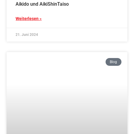
Mit Aikido zu starkem Kind – starke Eltern –
Schnupperkurs 26.10.2024
Weiterlesen »
15. Juni 2024
Blog