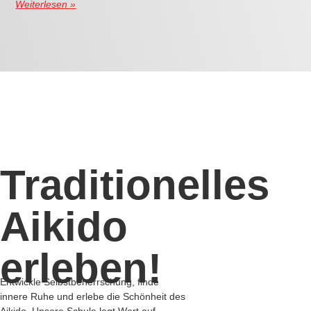
Aikido Kenshukai Marbach
Karl-Nusser-Halle
Kernerstraße, 36
71672 Marbach am Neckar
Tel. + WhatsApp:
+49 152 55 49 2004
Trainingszeiten:
Mittwoch 19:00 – 21:30 Uhr
Freitag 17:30 – 19:15 Uhr
Während der Schulferien findet kein Training statt.