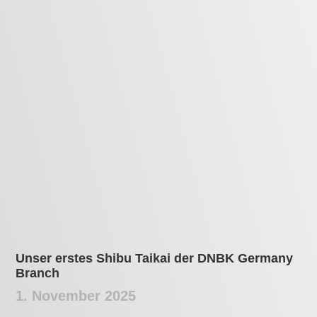
Traditionelles
Aikido
erleben!
Entwickle Selbstbeherrschung, finde
innere Ruhe und erlebe die Schönheit des
Aikido. Unsere Schule legt Wert auf
traditionelle Budo-Werte wie Respekt und
Höflichkeit. Aikido – für körperliche
Fitness, inneren Frieden und die Essenz
der Samurai-Tradition.
Kontakt