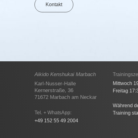
Kontakt
Aikido Kenshukai Marbach
Trainingsze
Karl-Nusser-Halle
Mittwoch 1
Kernerstraße, 36
Freitag 17:
71672 Marbach am Neckar
Während der
Tel. + WhatsApp:
Training sta
+49 152 55 49 2004