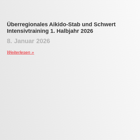
Unser erstes Shibu Taikai der DNBK Germany
Branch
1. November 2025
Weiterlesen »
Traditionelles
Aikido