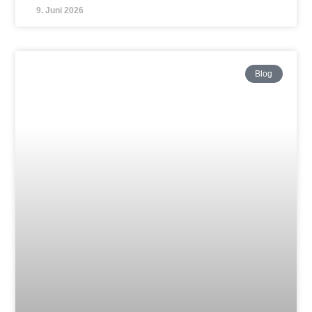
Blog
Erster Lehrgang von Oliver Dundiew in
Straßburg – Freundschaft, Austausch und
gemeinsames Aikido
Weiterlesen »
11. Mai 2026