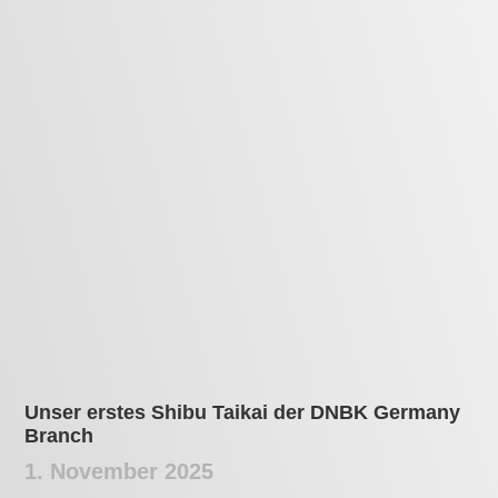
Kernerstraße, 36
71672 Marbach am Neckar
Tel. + WhatsApp:
+49 152 55 49 2004
Trainingszeiten:
Mittwoch 19:00 – 21:30 Uhr
Freitag 17:30 – 19:15 Uhr
Während der Schulferien findet kein Training statt.