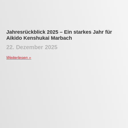
erleben!
Entwickle Selbstbeherrschung, finde
innere Ruhe und erlebe die Schönheit des
Aikido. Unsere Schule legt Wert auf
traditionelle Budo-Werte wie Respekt und
Höflichkeit. Aikido – für körperliche
Fitness, inneren Frieden und die Essenz
der Samurai-Tradition.
Kontakt
Aikido Kenshukai Marbach
Karl-Nusser-Halle