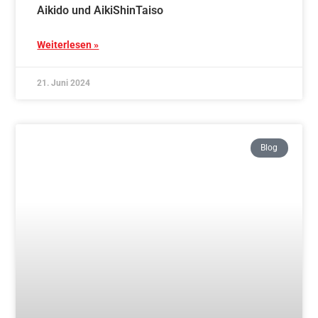
Mit Aikido zu starkem Kind – starke Eltern –
Schnupperkurs 26.10.2024
Weiterlesen »
15. Juni 2024
Blog