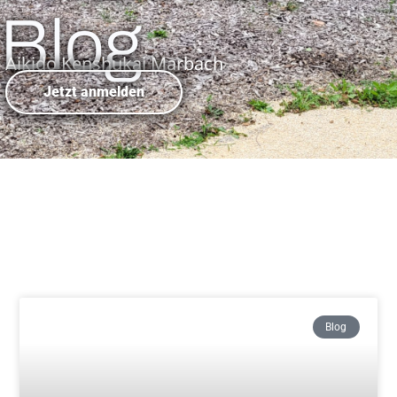
Blog
Aikido Kenshukai Marbach
Jetzt anmelden
Blog