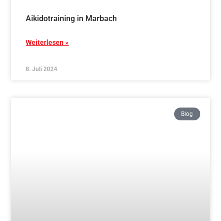
Aikido und AikiShinTaiso
Weiterlesen »
21. Juni 2024