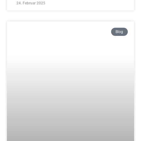
17. Februar 2025
Blog
Traditionelles Aikido – Freitag Schnupperkurs
ab 14.03.
Weiterlesen »