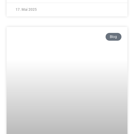
Tim und Jürgen – herzlichen Glückwunsch
Weiterlesen »
10. April 2025
Blog