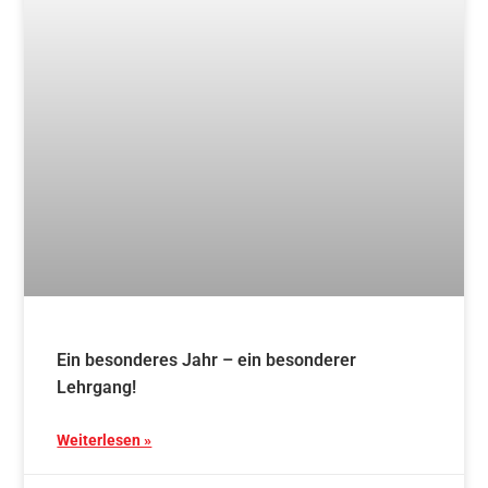
24. Februar 2025
Blog
Traditionelles Aikido – Mittwoch
Schnupperkurs ab 12.03.
Weiterlesen »