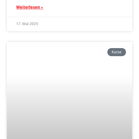
17. Mai 2025
Kurse
Traditionelles Aikido & Stab und Schwert –
Mittwoch Schnupperkurs ab 05.11.
Weiterlesen »