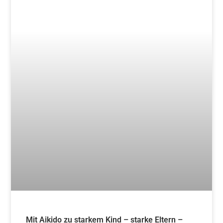
Mit Aikido zu starkem Kind – starke Eltern – 4x
freitags ab 08.11.2024
Weiterlesen »
14. Juni 2024