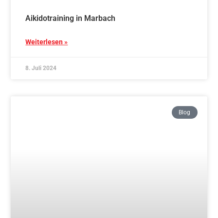
Aikido und AikiShinTaiso
Weiterlesen »
21. Juni 2024