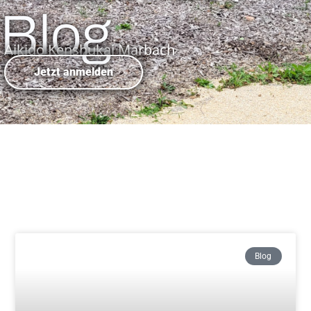
Blog
Aikido Kenshukai Marbach
Jetzt anmelden
Blog