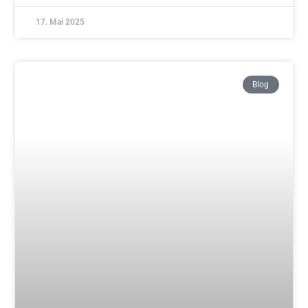
Tim und Jürgen – herzlichen Glückwunsch
Weiterlesen »
10. April 2025
Blog