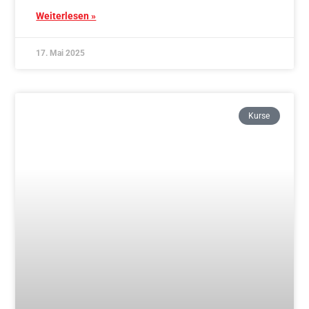
17. Mai 2025
Kurse
Traditionelles Aikido & Stab und Schwert –
Mittwoch Schnupperkurs ab 05.11.
Weiterlesen »