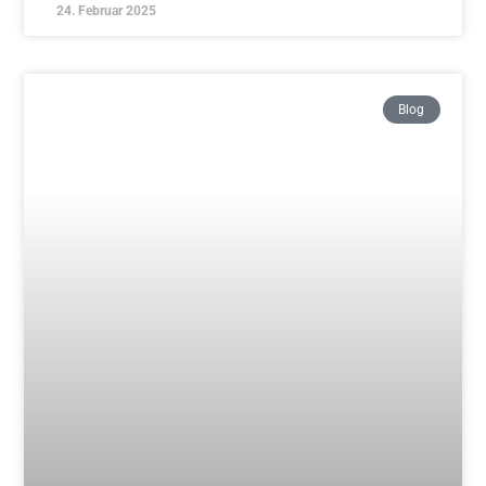
17. Februar 2025
Blog
Traditionelles Aikido – Freitag Schnupperkurs
ab 14.03.
Weiterlesen »