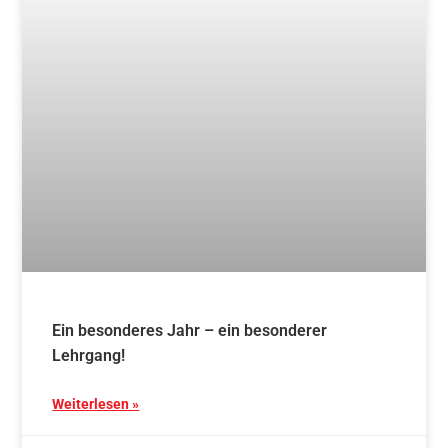
24. Februar 2025
Blog
Traditionelles Aikido – Mittwoch
Schnupperkurs ab 12.03.
Weiterlesen »