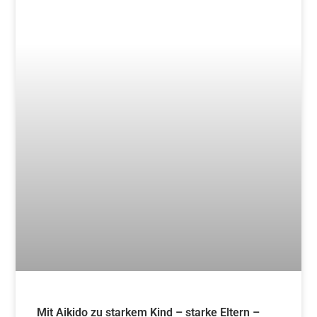
Mit Aikido zu starkem Kind – starke Eltern – 4x
freitags ab 08.11.2024
Weiterlesen »
14. Juni 2024