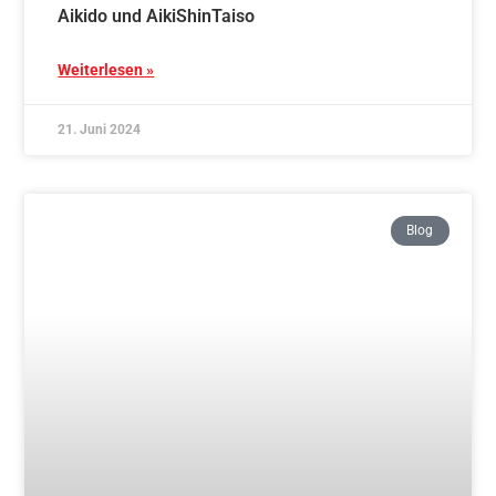
Mit Aikido zu starkem Kind – starke Eltern –
Schnupperkurs 26.10.2024
Weiterlesen »
15. Juni 2024
Blog