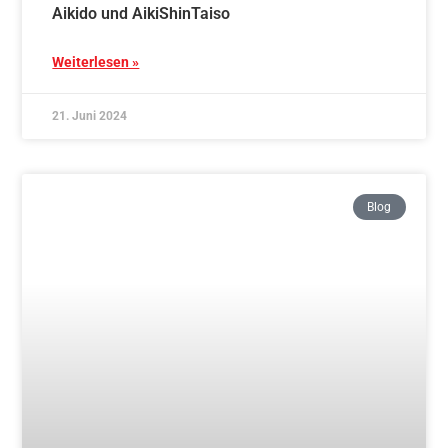
Mit Aikido zu starkem Kind – starke Eltern –
Schnupperkurs 26.10.2024
Weiterlesen »
15. Juni 2024
Blog