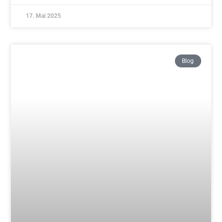
Tim und Jürgen – herzlichen Glückwunsch
Weiterlesen »
10. April 2025