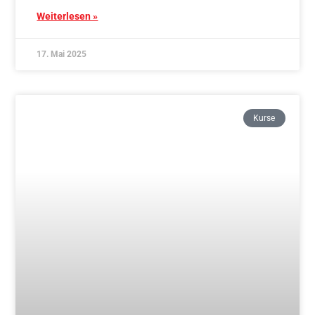
17. Mai 2025
Kurse
Traditionelles Aikido & Stab und Schwert –
Mittwoch Schnupperkurs ab 05.11.
Weiterlesen »