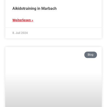
Aikido und AikiShinTaiso