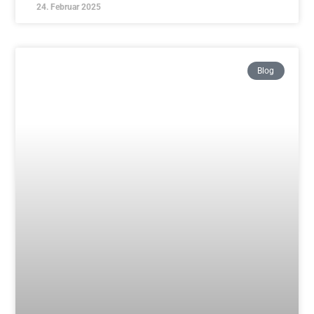
Traditionelles Aikido – Mittwoch
Schnupperkurs ab 12.03.
Weiterlesen »
17. Februar 2025
Blog