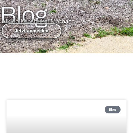
Blog
Aikido Kenshukai Marbach
Jetzt anmelden
Blog