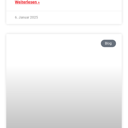
Blog
Stab- und Schwert im Aikido – Schnupperkurs
05.10.2024
Weiterlesen »
6. Oktober 2024