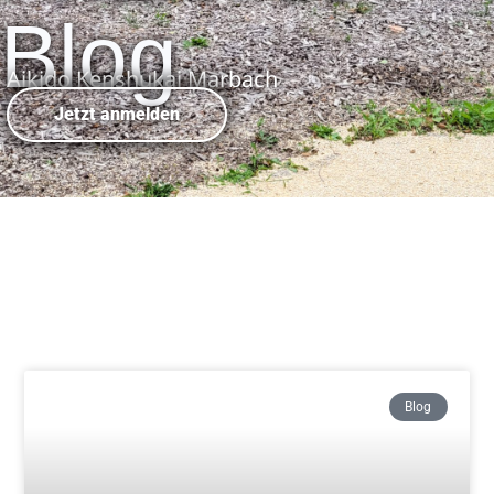
Blog
Aikido Kenshukai Marbach
Jetzt anmelden
Blog