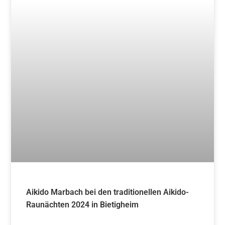
Aikido-Abteilung wächst weiter: Prüfungen und
Graduierungen als Beweis für beeindruckende
Entwicklung
Weiterlesen »
18. Dezember 2024