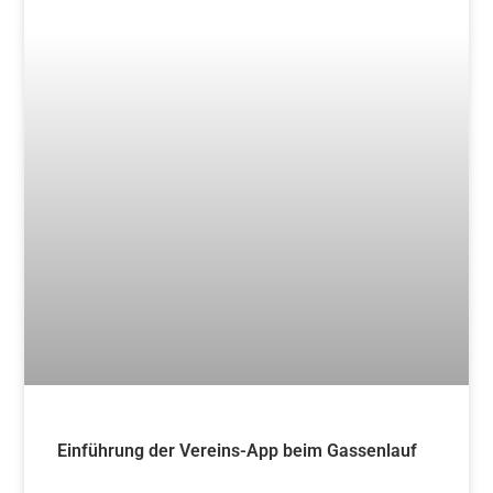
Aikido und französisches Lebensgefühl in
Bourg-Argental
Weiterlesen »
12. August 2024
Blog