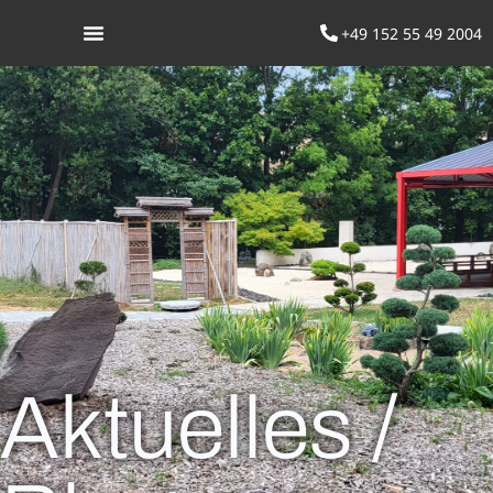
+49 152 55 49 2004
Was ist Aikido
Aktuelles /