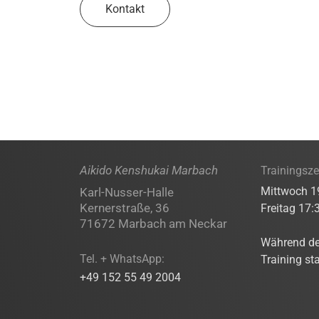
Kontakt
Aikido Kenshukai Marbach
Trainingsze
Mittwoch 1
Karl-Nusser-Halle
Kernerstraße, 36
Freitag 17:
71672 Marbach am Neckar
Während der
Tel. + WhatsApp:
Training sta
+49 152 55 49 2004