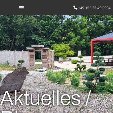
+49 152 55 49 2004
Was ist Aikido
Aktuelles /