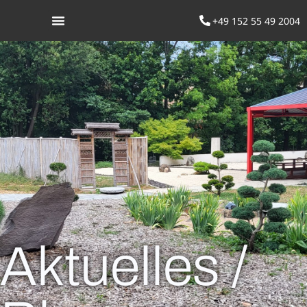
+49 152 55 49 2004
Was ist Aikido
Aktuelles /