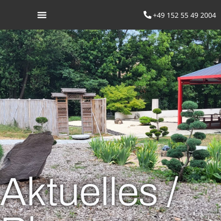
+49 152 55 49 2004
Was ist Aikido
Aktuelles /