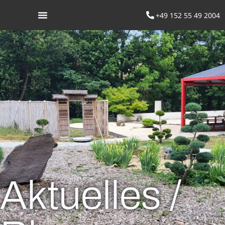
+49 152 55 49 2004
Was ist Aikido
Aktuelles /