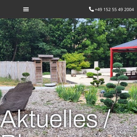
+49 152 55 49 2004
Was ist Aikido
Aktuelles /